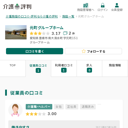
施設管理者へ
ログイン
会員登録
介護施設の口コミ・評判なら介護の評判
施設一覧
元町グループホーム
元町グループホーム
2
3.17
件
愛知県豊橋市南大清水町字元町151
グループホーム
口コミを書く
フォローする
TOP
利用者口コミ
求人
施設情報
従業員口コミ
1
0
1
従業員の口コミ
介護職・ヘルパー
女性
正社員
退職済み
3.00
働きやすさ
2021年07月16日