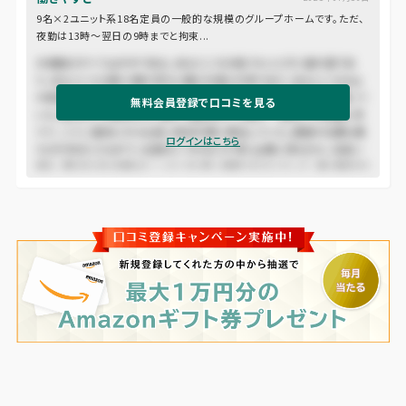
9名×2ユニット系18名定員の一般的な規模のグループホームです。ただ、
夜勤は13時～翌日の9時までと拘束...
木曾路はすべて山の中である。あるところは岨づたいに行く崖の道であ
り、あるところは数十間の深さに臨む木曾川の岸であり、あるところは山
の尾をめぐる谷の入り口である。一筋の街道はこの深い森林地帯を貫いて
無料会員登録で口コミを見る
いた。東ざかいの桜沢から、西の十曲峠まで、木曾十一宿はこの街道に添
うて、二十二里余にわたる長い谿谷の間に散在していた。道路の位置も幾
ログインはこちら
たびか改まったもので、古道はいつのまにか深い山間に埋もれた。名高い
桟も、蔦のかずらを頼みにしたような危い場処ではなくなって、徳川時代の
末にはすでに渡ることのできる橋であった。