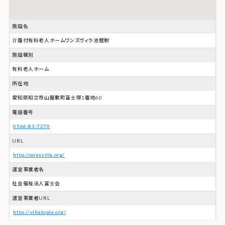
施設名
介護付有料老人ホームワンズヴィラ池鯉鮒
施設種別
有料老人ホーム
所在地
愛知県知立市山屋敷町富士塚1番地60
電話番号
0566-83-7270
URL
http://onesvilla.org/
運営事業者名
社会福祉法人富士会
運営事業者URL
http://villatopia.org/