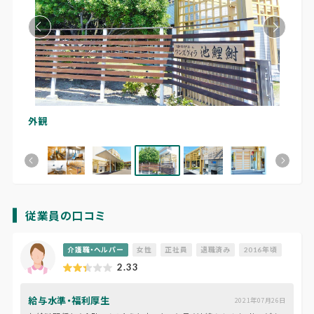
外観
外
従業員の口コミ
介護職・ヘルパー
女性
正社員
退職済み
2016年頃
2.33
給与水準・福利厚生
2021年07月26日