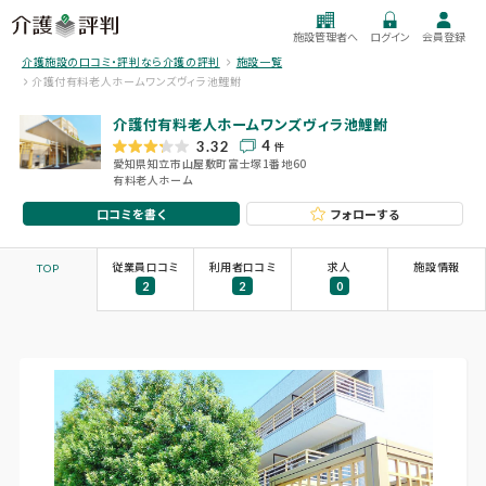
施設管理者へ
ログイン
会員登録
介護施設の口コミ・評判なら介護の評判
施設一覧
介護付有料老人ホームワンズヴィラ池鯉鮒
介護付有料老人ホームワンズヴィラ池鯉鮒
4
3.32
件
愛知県知立市山屋敷町富士塚1番地60
有料老人ホーム
口コミを書く
フォローする
従業員口コミ
利用者口コミ
求人
施設情報
TOP
2
2
0