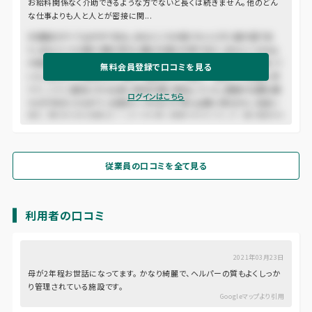
お給料関係なく介助できるような方でないと長くは続きません。他のどん
な仕事よりも人と人とが密接に関...
木曾路はすべて山の中である。あるところは岨づたいに行く崖の道であ
り、あるところは数十間の深さに臨む木曾川の岸であり、あるところは山
の尾をめぐる谷の入り口である。一筋の街道はこの深い森林地帯を貫いて
無料会員登録で口コミを見る
いた。東ざかいの桜沢から、西の十曲峠まで、木曾十一宿はこの街道に添
うて、二十二里余にわたる長い谿谷の間に散在していた。道路の位置も幾
ログインはこちら
たびか改まったもので、古道はいつのまにか深い山間に埋もれた。名高い
桟も、蔦のかずらを頼みにしたような危い場処ではなくなって、徳川時代の
末にはすでに渡ることのできる橋であった。
従業員の口コミを全て見る
利用者の口コミ
2021年03月23日
母が2年程お世話になってます。 かなり綺麗で、ヘルパーの質もよくしっか
り管理されている施設です。
Googleマップより引用