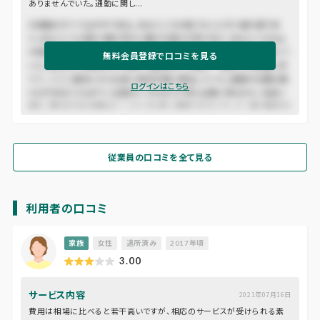
ありませんでいた。通勤に関し...
木曾路はすべて山の中である。あるところは岨づたいに行く崖の道であ
り、あるところは数十間の深さに臨む木曾川の岸であり、あるところは山
の尾をめぐる谷の入り口である。一筋の街道はこの深い森林地帯を貫いて
無料会員登録で口コミを見る
いた。東ざかいの桜沢から、西の十曲峠まで、木曾十一宿はこの街道に添
うて、二十二里余にわたる長い谿谷の間に散在していた。道路の位置も幾
ログインはこちら
たびか改まったもので、古道はいつのまにか深い山間に埋もれた。名高い
桟も、蔦のかずらを頼みにしたような危い場処ではなくなって、徳川時代の
末にはすでに渡ることのできる橋であった。
従業員の口コミを全て見る
利用者の口コミ
家族
女性
退所済み
2017年頃
3.00
サービス内容
2021年07月16日
費用は相場に比べると若干高いですが、相応のサービスが受けられる素