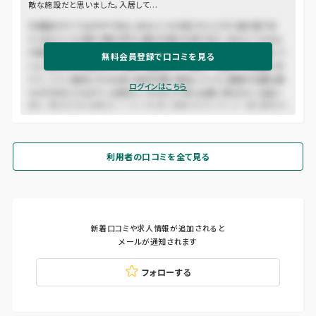
敵な施設だと思いました。入居して...
木曾路はすべて山の中である。あるところは岨づたいに行く崖の道であ
り、あるところは数十間の深さに臨む木曾川の岸であり、あるところは山
の尾をめぐる谷の入り口である。一筋の街道はこの深い森林地帯を貫いて
無料会員登録で口コミを見る
いた。東ざかいの桜沢から、西の十曲峠まで、木曾十一宿はこの街道に添
うて、二十二里余にわたる長い谿谷の間に散在していた。道路の位置も幾
ログインはこちら
たびか改まったもので、古道はいつのまにか深い山間に埋もれた。名高い
桟も、蔦のかずらを頼みにしたような危い場処ではなくなって、徳川時代の
末にはすでに渡ることのできる橋であった。
利用者の口コミを全て見る
新着口コミや求人情報が追加されると
メールが通知されます
フォローする