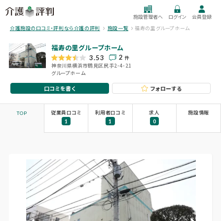
施設管理者へ
ログイン
会員登録
介護施設の口コミ・評判なら介護の評判
施設一覧
福寿の里グループホーム
福寿の里グループホーム
2
3.53
件
神奈川県横浜市鶴見区尻手2-4-21
グループホーム
口コミを書く
フォローする
従業員口コミ
利用者口コミ
求人
施設情報
TOP
1
1
0