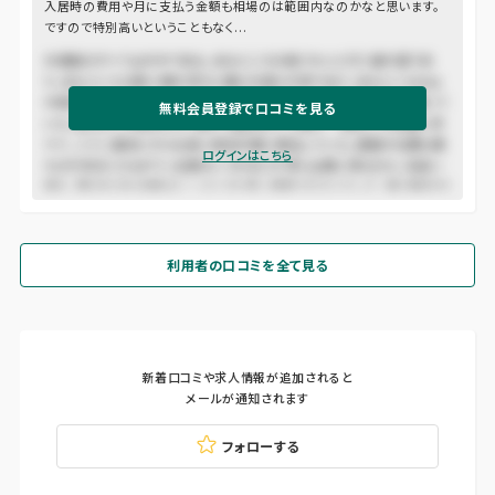
入居時の費用や月に支払う金額も相場のは範囲内なのかなと思います。
ですので特別高いということもなく...
木曾路はすべて山の中である。あるところは岨づたいに行く崖の道であ
り、あるところは数十間の深さに臨む木曾川の岸であり、あるところは山
の尾をめぐる谷の入り口である。一筋の街道はこの深い森林地帯を貫いて
無料会員登録で口コミを見る
いた。東ざかいの桜沢から、西の十曲峠まで、木曾十一宿はこの街道に添
うて、二十二里余にわたる長い谿谷の間に散在していた。道路の位置も幾
ログインはこちら
たびか改まったもので、古道はいつのまにか深い山間に埋もれた。名高い
桟も、蔦のかずらを頼みにしたような危い場処ではなくなって、徳川時代の
末にはすでに渡ることのできる橋であった。
利用者の口コミを全て見る
新着口コミや求人情報が追加されると
メールが通知されます
フォローする