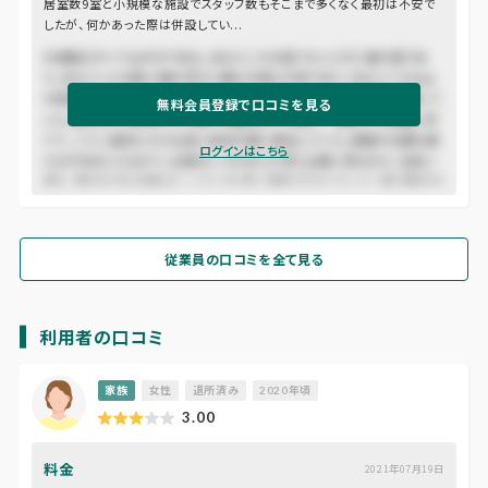
居室数9室と小規模な施設でスタッフ数もそこまで多くなく最初は不安で
したが、何かあった際は併設してい...
木曾路はすべて山の中である。あるところは岨づたいに行く崖の道であ
り、あるところは数十間の深さに臨む木曾川の岸であり、あるところは山
の尾をめぐる谷の入り口である。一筋の街道はこの深い森林地帯を貫いて
無料会員登録で口コミを見る
いた。東ざかいの桜沢から、西の十曲峠まで、木曾十一宿はこの街道に添
うて、二十二里余にわたる長い谿谷の間に散在していた。道路の位置も幾
ログインはこちら
たびか改まったもので、古道はいつのまにか深い山間に埋もれた。名高い
桟も、蔦のかずらを頼みにしたような危い場処ではなくなって、徳川時代の
末にはすでに渡ることのできる橋であった。
従業員の口コミを全て見る
利用者の口コミ
家族
女性
退所済み
2020年頃
3.00
料金
2021年07月19日