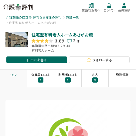
施設管理者へ
ログイン
会員登録
介護施設の口コミ・評判なら介護の評判
施設一覧
住宅型有料老人ホームあさがお館
住宅型有料老人ホームあさがお館
2
3.89
件
北海道釧路市興津2-29-44
有料老人ホーム
口コミを書く
フォローする
従業員口コミ
利用者口コミ
求人
施設情報
TOP
1
1
3