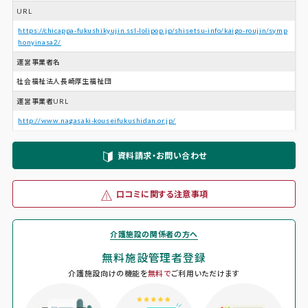
URL
https://chicappa-fukushikyujin.ssl-lolipop.jp/shisetsu-info/kaigo-roujin/symp
honyinasa2/
運営事業者名
社会福祉法人長崎厚生福祉団
運営事業者URL
http://www.nagasaki-kouseifukushidan.or.jp/
資料請求・お問い合わせ
口コミに関する注意事項
介護施設の関係者の方へ
無料施設管理者登録
介護施設向けの機能を
無料で
ご利用いただけます