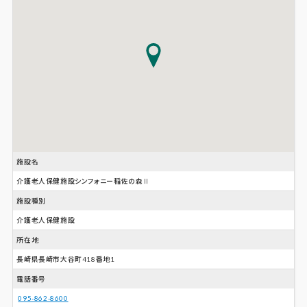
施設名
介護老人保健施設シンフォニー稲佐の森Ⅱ
施設種別
介護老人保健施設
所在地
長崎県長崎市大谷町418番地1
電話番号
095-862-8600