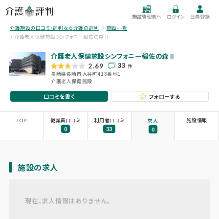
施設管理者へ
ログイン
会員登録
介護施設の口コミ・評判なら介護の評判
施設一覧
介護老人保健施設シンフォニー稲佐の森Ⅱ
介護老人保健施設シンフォニー稲佐の森Ⅱ
33
2.69
件
長崎県長崎市大谷町418番地1
介護老人保健施設
口コミを書く
フォローする
TOP
従業員口コミ
利用者口コミ
施設情報
求人
0
33
0
施設の求人
現在、求人情報はありません。