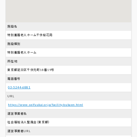
施設名
特別養護老人ホーム千住桜花苑
施設種別
特別養護老人ホーム
所在地
東京都足立区千住元町18番19号
電話番号
03-5244-6881
URL
https://www.seifuukai.or.jp/facility/oukaen.html
運営事業者名
社会福祉法人聖風会（東京都）
運営事業者URL