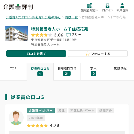
施設管理者へ
ログイン
会員登録
介護施設の口コミ・評判なら介護の評判
施設一覧
特別養護老人ホーム千住桜花苑
特別養護老人ホーム千住桜花苑
25
3.86
件
東京都足立区千住元町18番19号
特別養護老人ホーム
口コミを書く
フォローする
TOP
利用者口コミ
求人
施設情報
従業員口コミ
24
0
1
従業員の口コミ
介護職・ヘルパー
男性
非正社員・パート
退職済み
2020年頃
4.78