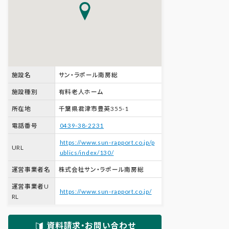
施設名
サン・ラポール南房総
施設種別
有料老人ホーム
所在地
千葉県君津市豊英355-1
電話番号
0439-38-2231
https://www.sun-rapport.co.jp/p
URL
ublics/index/130/
運営事業者名
株式会社サン・ラポール南房総
運営事業者U
https://www.sun-rapport.co.jp/
RL
資料請求・お問い合わせ