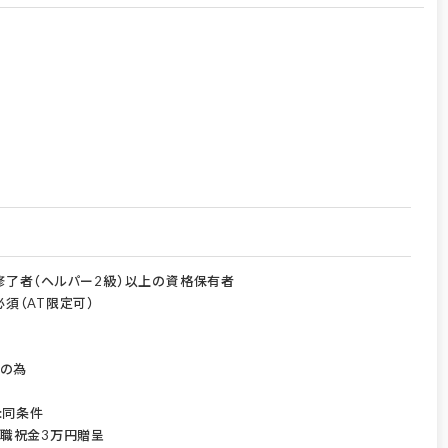
生活を最後までサポ
了者（ヘルパー2級）以上の資格保有者
須（AT限定可）
歳の為
:同条件
職祝金3万円贈呈