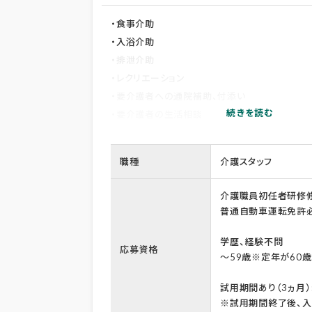
・食事介助
・入浴介助
・排泄介助
・レクリエーション
・要介護者への通院補助、付添い
・要介護者の生活相談
＊現在、入居者は274名です。
職種
介護スタッフ
＊健康でお元気な時から入居されたお年寄りの
ートさせていただいています。
介護職員初任者研修修
普通自動車運転免許必
学歴、経験不問
応募資格
～59歳※定年が60
試用期間あり（3ヵ月）
※試用期間終了後、入