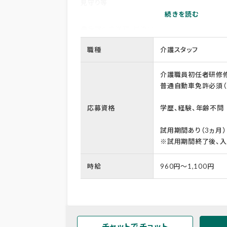
見守り等
●病院への送迎、付添い
社有車にて送迎、付添い等へ行っていただきます
職種
介護スタッフ
介護職員初任者研修修
普通自動車免許必須（
応募資格
学歴、経験、年齢不問
試用期間あり（3ヵ月）
※試用期間終了後、入
時給
960円～1,100円
チャットでチョット