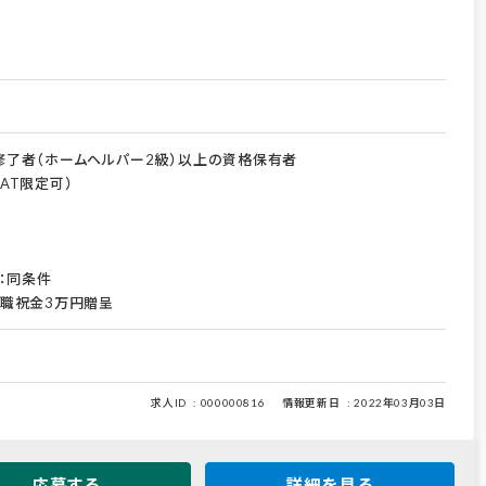
了者（ホームヘルパー2級）以上の資格保有者
AT限定可）
：同条件
職祝金3万円贈呈
求人ID
000000816
情報更新日
2022年03月03日
応募する
詳細を見る