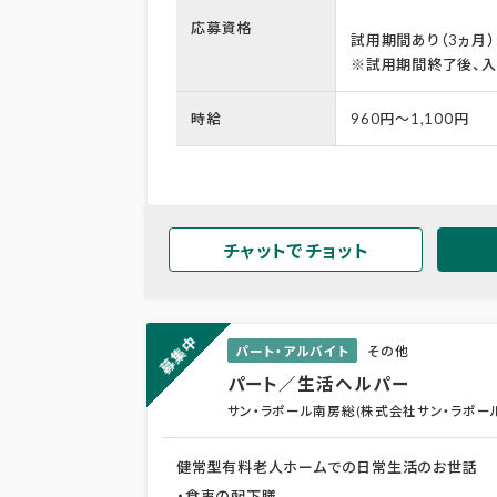
応募資格
試用期間あり（3ヵ月）
※試用期間終了後、入
時給
960円～1,100円
チャットでチョット
募集中
パート・アルバイト
その他
パート／生活ヘルパー
サン・ラポール南房総(株式会社サン・ラポー
健常型有料老人ホームでの日常生活のお世話
・食事の配下膳