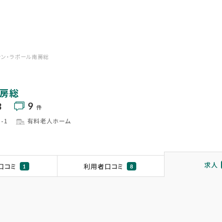
サン・ラポール南房総
南房総
9
3
件
-1
有料老人ホーム
求人
口コミ
利用者口コミ
1
8