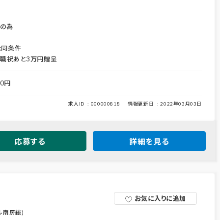
歳の為
:同条件
職祝あと3万円贈呈
00円
求人ID
000000818
情報更新日
2022年03月03日
応募する
詳細を見る
お気に入りに追加
ル南房総)