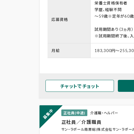
栄養士資格保有者
学歴、経験不問
～59歳※定年が60
応募資格
試用期間あり（3ヵ月）
※試用期間終了後、入
月給
183,300円～255,3
チャットでチョット
募集中
正社員(中途)
介護職・ヘルパー
正社員／介護職員
サン・ラポール南房総(株式会社サン・ラポー