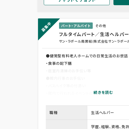
募集中
パート・アルバイト
その他
フルタイムパート／生活ヘルパー
サン・ラポール南房総(株式会社サン・ラポー
●健常型有料老人ホームでの日常生活のお世話
・食事の配下膳
・居室内清掃のお手伝い等
●館内行事のお手伝い
・バスハイク等の付添い
・館内で行われるイベントの計画、実行
●食事、排泄、入浴等の介助はありません
職種
生活ヘルパー
学歴、経験、資格、免