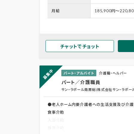
月給
185,900円～220,8
チャットでチョット
募集中
パート・アルバイト
介護職・ヘルパー
パート／介護職員
サン・ラポール南房総(株式会社サン・ラポー
●老人ホーム内要介護者への生活支援及び介護
食事介助
入浴介助
排泄介助